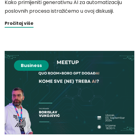
Kako primijeniti generativnu AI za automatizaciju
poslovnih procesa istražićemo u ovoj diskusiji.
Pročitaj više
Business