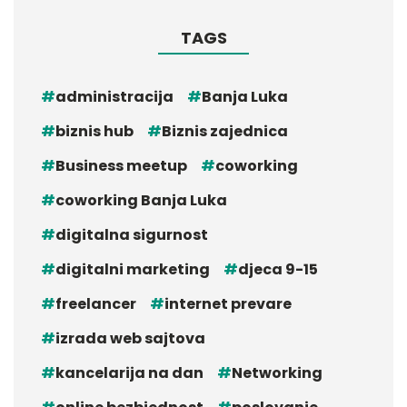
TAGS
administracija
Banja Luka
biznis hub
Biznis zajednica
Business meetup
coworking
coworking Banja Luka
digitalna sigurnost
digitalni marketing
djeca 9-15
freelancer
internet prevare
izrada web sajtova
kancelarija na dan
Networking