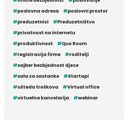
online bezbjednost
poslovanje
poslovna adresa
poslovni prostor
preduzetnici
Preduzetništvo
privatnost na internetu
produktivnost
Quo Room
registracija firme
roditelji
sajber bezbjednost djece
sala za sastanke
Startapi
ušteda troškova
Virtual office
virtuelna kancelarija
webinar