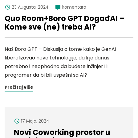
23 Augusta, 2024
komentara
Quo Room+Boro GPT DogađAI –
Kome sve (ne) treba AI?
Naš Boro GPT – Diskusija o tome kako je GenAI
liberalizovao nove tehnologije, da li je danas
potrebno i neophodno da budete inžinjer ili
programer da bi bili uspešni sa AI?
Pročitaj više
17 Maja, 2024
Novi Coworking prostor u