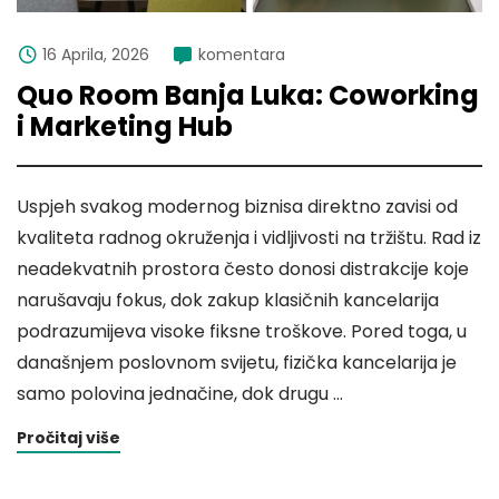
16 Aprila, 2026
komentara
Quo Room Banja Luka: Coworking
i Marketing Hub
Uspjeh svakog modernog biznisa direktno zavisi od
kvaliteta radnog okruženja i vidljivosti na tržištu. Rad iz
neadekvatnih prostora često donosi distrakcije koje
narušavaju fokus, dok zakup klasičnih kancelarija
podrazumijeva visoke fiksne troškove. Pored toga, u
današnjem poslovnom svijetu, fizička kancelarija je
samo polovina jednačine, dok drugu …
Pročitaj više