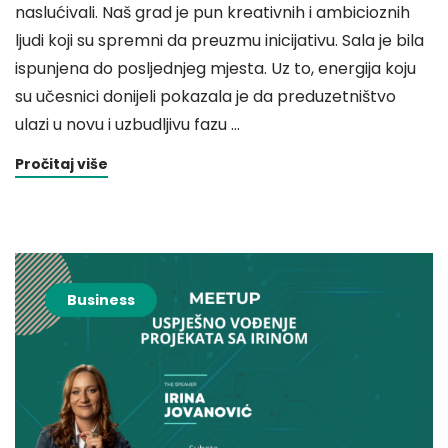
naslućivali. Naš grad je pun kreativnih i ambicioznih
ljudi koji su spremni da preuzmu inicijativu. Sala je bila
ispunjena do posljednjeg mjesta. Uz to, energija koju
su učesnici donijeli pokazala je da preduzetništvo
ulazi u novu i uzbudljivu fazu …
Pročitaj više
Business