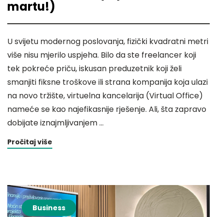
martu!)
U svijetu modernog poslovanja, fizički kvadratni metri
više nisu mjerilo uspjeha. Bilo da ste freelancer koji
tek pokreće priču, iskusan preduzetnik koji želi
smanjiti fiksne troškove ili strana kompanija koja ulazi
na novo tržište, virtuelna kancelarija (Virtual Office)
nameće se kao najefikasnije rješenje. Ali, šta zapravo
dobijate iznajmljivanjem …
Pročitaj više
Business