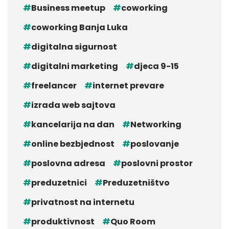
Business meetup
coworking
coworking Banja Luka
digitalna sigurnost
digitalni marketing
djeca 9-15
freelancer
internet prevare
izrada web sajtova
kancelarija na dan
Networking
online bezbjednost
poslovanje
poslovna adresa
poslovni prostor
preduzetnici
Preduzetništvo
privatnost na internetu
produktivnost
Quo Room