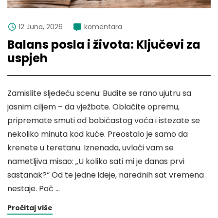
12 Juna, 2026
komentara
Balans posla i života: Ključevi za
uspjeh
Zamislite sljedeću scenu: Budite se rano ujutru sa
jasnim ciljem – da vježbate. Oblačite opremu,
pripremate smuti od bobičastog voća i istezate se
nekoliko minuta kod kuće. Preostalo je samo da
krenete u teretanu. Iznenada, uvlači vam se
nametljiva misao: „U koliko sati mi je danas prvi
sastanak?“ Od te jedne ideje, narednih sat vremena
nestaje. Poč …
Pročitaj više