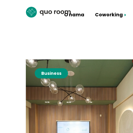
O nama
Coworking
Coworking Paketi
Iznajmljivanje Sale
Business