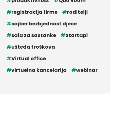
produktivnost
Quo Room
registracija firme
roditelji
sajber bezbjednost djece
sala za sastanke
Startapi
ušteda troškova
Virtual office
virtuelna kancelarija
webinar