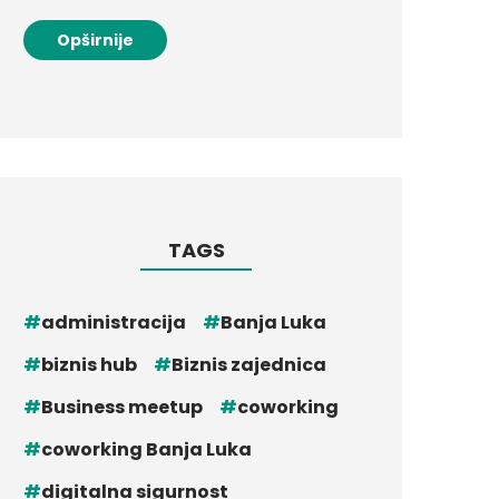
Opširnije
TAGS
administracija
Banja Luka
biznis hub
Biznis zajednica
Business meetup
coworking
coworking Banja Luka
digitalna sigurnost