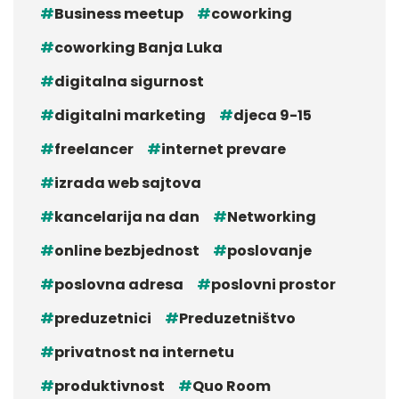
Business meetup
coworking
coworking Banja Luka
digitalna sigurnost
digitalni marketing
djeca 9-15
freelancer
internet prevare
izrada web sajtova
kancelarija na dan
Networking
online bezbjednost
poslovanje
poslovna adresa
poslovni prostor
preduzetnici
Preduzetništvo
privatnost na internetu
produktivnost
Quo Room