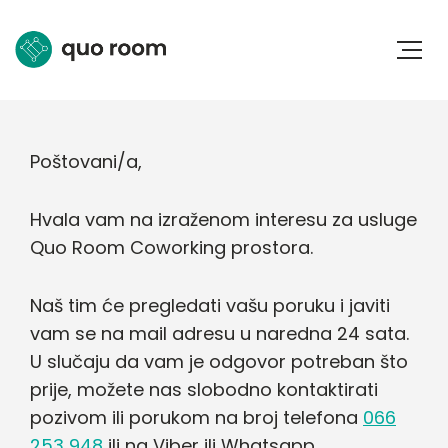
Poštovani/a,
Hvala vam na izraženom interesu za usluge
Quo Room Coworking prostora.
Naš tim će pregledati vašu poruku i javiti
vam se na mail adresu u naredna 24 sata.
U slučaju da vam je odgovor potreban što
prije, možete nas slobodno kontaktirati
pozivom ili porukom na broj telefona
066
253 948
ili na Viber ili Whatsapp.