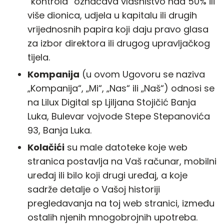
“kontrola” označava vlasništvo nad 50% ili
više dionica, udjela u kapitalu ili drugih
vrijednosnih papira koji daju pravo glasa
za izbor direktora ili drugog upravljačkog
tijela.
Kompanija
(u ovom Ugovoru se naziva
„Kompanija“, „Mi“, „Nas“ ili „Naš“) odnosi se
na Lilux Digital sp Ljiljana Stojičić Banja
Luka, Bulevar vojvode Stepe Stepanovića
93, Banja Luka.
Kolačići
su male datoteke koje web
stranica postavlja na Vaš računar, mobilni
uređaj ili bilo koji drugi uređaj, a koje
sadrže detalje o Vašoj historiji
pregledavanja na toj web stranici, između
ostalih njenih mnogobrojnih upotreba.