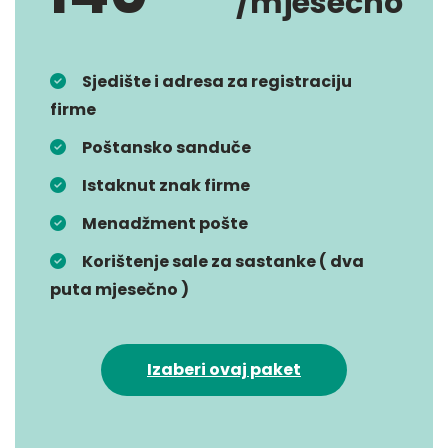
/mjesečno
Sjedište i adresa za registraciju
firme
Poštansko sanduče
Istaknut znak firme
Menadžment pošte
Korištenje sale za sastanke ( dva
puta mjesečno )
Izaberi ovaj paket