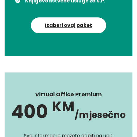
Knjigovodstvene usluge za S.P.
Izaberi ovaj paket
Virtual Office Premium
KM
400
/mjesečno
Sve informacije možete dobiti na upit.