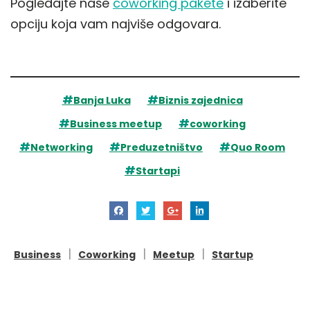
Pogledajte naše
coworking pakete
i izaberite
opciju koja vam najviše odgovara.
Banja Luka
Biznis zajednica
Business meetup
coworking
Networking
Preduzetništvo
Quo Room
Startapi
|
|
|
Business
Coworking
Meetup
Startup