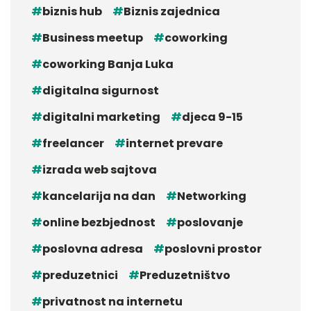
biznis hub
Biznis zajednica
Business meetup
coworking
coworking Banja Luka
digitalna sigurnost
digitalni marketing
djeca 9-15
freelancer
internet prevare
izrada web sajtova
kancelarija na dan
Networking
online bezbjednost
poslovanje
poslovna adresa
poslovni prostor
preduzetnici
Preduzetništvo
privatnost na internetu