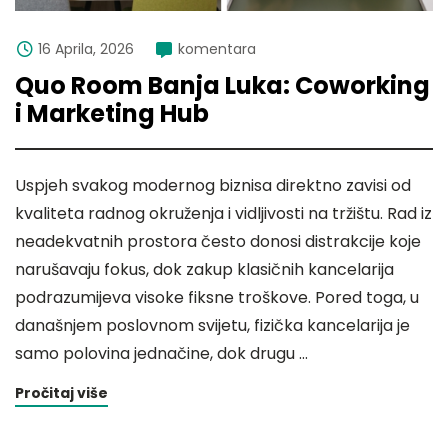
16 Aprila, 2026
komentara
Quo Room Banja Luka: Coworking
i Marketing Hub
Uspjeh svakog modernog biznisa direktno zavisi od
kvaliteta radnog okruženja i vidljivosti na tržištu. Rad iz
neadekvatnih prostora često donosi distrakcije koje
narušavaju fokus, dok zakup klasičnih kancelarija
podrazumijeva visoke fiksne troškove. Pored toga, u
današnjem poslovnom svijetu, fizička kancelarija je
samo polovina jednačine, dok drugu …
Pročitaj više