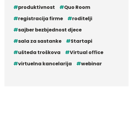
produktivnost
Quo Room
registracija firme
roditelji
sajber bezbjednost djece
sala za sastanke
Startapi
ušteda troškova
Virtual office
virtuelna kancelarija
webinar