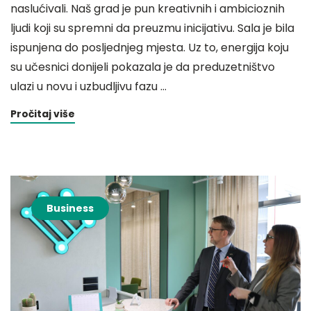
naslućivali. Naš grad je pun kreativnih i ambicioznih
ljudi koji su spremni da preuzmu inicijativu. Sala je bila
ispunjena do posljednjeg mjesta. Uz to, energija koju
su učesnici donijeli pokazala je da preduzetništvo
ulazi u novu i uzbudljivu fazu …
Pročitaj više
Business