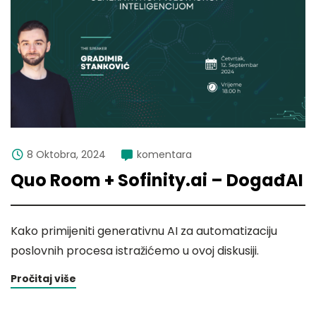
8 Oktobra, 2024
komentara
Quo Room + Sofinity.ai – DogađAI
Kako primijeniti generativnu AI za automatizaciju
poslovnih procesa istražićemo u ovoj diskusiji.
Pročitaj više