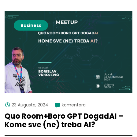
Business
23 Augusta, 2024
komentara
Quo Room+Boro GPT DogađAI –
Kome sve (ne) treba AI?