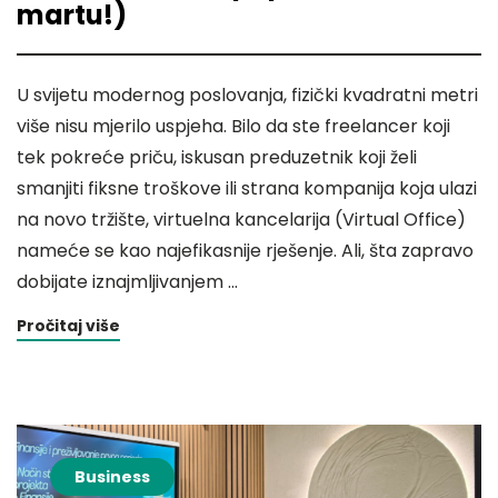
martu!)
U svijetu modernog poslovanja, fizički kvadratni metri
više nisu mjerilo uspjeha. Bilo da ste freelancer koji
tek pokreće priču, iskusan preduzetnik koji želi
smanjiti fiksne troškove ili strana kompanija koja ulazi
na novo tržište, virtuelna kancelarija (Virtual Office)
nameće se kao najefikasnije rješenje. Ali, šta zapravo
dobijate iznajmljivanjem …
Pročitaj više
Business