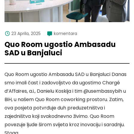
23 Aprila, 2025
komentara
Quo Room ugostio Ambasadu
SAD u Banjaluci
Quo Room ugostio Ambasadu SAD u Banjaluci Danas
smo imali čast i zadovoljstvo da ugostimo Chargé
d’Affaires, a.i., Danielu Koskija i tim @usembassybih u
BiH, u našem Quo Room coworking prostoru. Zatim,
ova posjeta potvrđuje duh preduzetništva i
zajedništva koji svakodnevno živimo. Quo Room
povezuje ljude širom svijeta kroz inovaciju i saradnju.
Stoga …