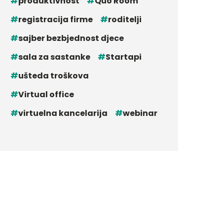
produktivnost
Quo Room
registracija firme
roditelji
sajber bezbjednost djece
sala za sastanke
Startapi
ušteda troškova
Virtual office
virtuelna kancelarija
webinar