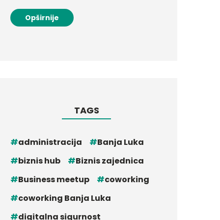
Opširnije
TAGS
administracija
Banja Luka
biznis hub
Biznis zajednica
Business meetup
coworking
coworking Banja Luka
digitalna sigurnost