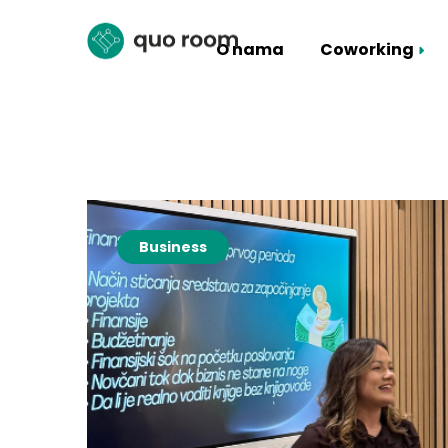
O nama
Coworking
Coworking Paketi
Iznajmljivanje Sale
Business