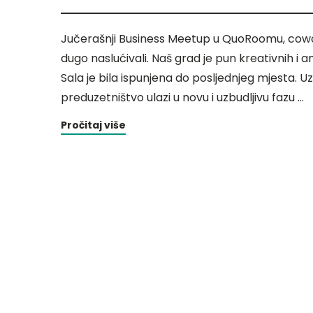
Jučerašnji Business Meetup u QuoRoomu, cowork
dugo naslućivali. Naš grad je pun kreativnih i am
Sala je bila ispunjena do posljednjeg mjesta. Uz 
preduzetništvo ulazi u novu i uzbudljivu fazu …
Pročitaj više