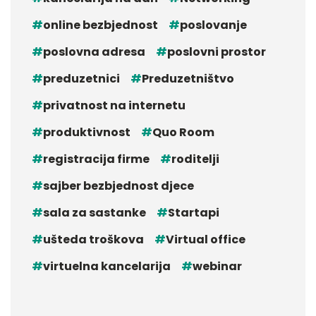
online bezbjednost
poslovanje
poslovna adresa
poslovni prostor
preduzetnici
Preduzetništvo
privatnost na internetu
produktivnost
Quo Room
registracija firme
roditelji
sajber bezbjednost djece
sala za sastanke
Startapi
ušteda troškova
Virtual office
virtuelna kancelarija
webinar