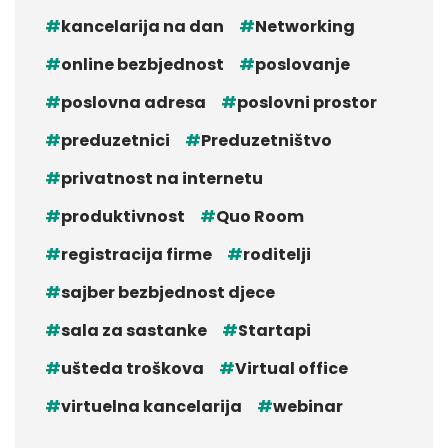
kancelarija na dan
Networking
online bezbjednost
poslovanje
poslovna adresa
poslovni prostor
preduzetnici
Preduzetništvo
privatnost na internetu
produktivnost
Quo Room
registracija firme
roditelji
sajber bezbjednost djece
sala za sastanke
Startapi
ušteda troškova
Virtual office
virtuelna kancelarija
webinar