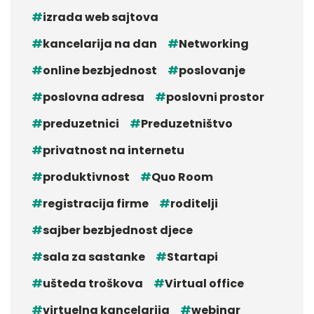
izrada web sajtova
kancelarija na dan
Networking
online bezbjednost
poslovanje
poslovna adresa
poslovni prostor
preduzetnici
Preduzetništvo
privatnost na internetu
produktivnost
Quo Room
registracija firme
roditelji
sajber bezbjednost djece
sala za sastanke
Startapi
ušteda troškova
Virtual office
virtuelna kancelarija
webinar