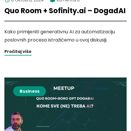
Quo Room + Sofinity.ai – DogađAI
Kako primijeniti generativnu AI za automatizaciju
poslovnih procesa istražićemo u ovoj diskusiji.
Pročitaj više
Business