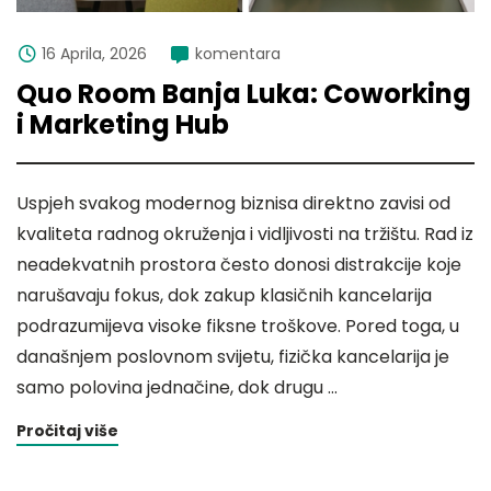
16 Aprila, 2026
komentara
Quo Room Banja Luka: Coworking
i Marketing Hub
Uspjeh svakog modernog biznisa direktno zavisi od
kvaliteta radnog okruženja i vidljivosti na tržištu. Rad iz
neadekvatnih prostora često donosi distrakcije koje
narušavaju fokus, dok zakup klasičnih kancelarija
podrazumijeva visoke fiksne troškove. Pored toga, u
današnjem poslovnom svijetu, fizička kancelarija je
samo polovina jednačine, dok drugu …
Pročitaj više