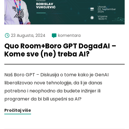
23 Augusta, 2024
komentara
Quo Room+Boro GPT DogađAI –
Kome sve (ne) treba AI?
Naš Boro GPT – Diskusija o tome kako je GenAI
liberalizovao nove tehnologije, da li je danas
potrebno i neophodno da budete inžinjer ili
programer da bi bili uspešni sa AI?
Pročitaj više