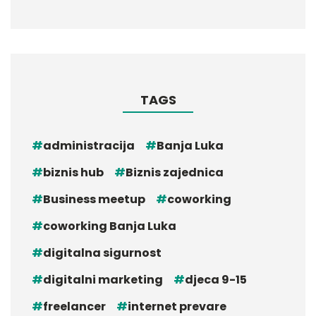
TAGS
administracija
Banja Luka
biznis hub
Biznis zajednica
Business meetup
coworking
coworking Banja Luka
digitalna sigurnost
digitalni marketing
djeca 9-15
freelancer
internet prevare