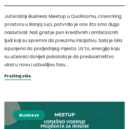
Jučerašnji Business Meetup u QuoRoomu, coworking
prostoru u Banjoj Luci, potvrdio je ono što smo dugo
naslućivali. Naš grad je pun kreativnih i ambicioznih
ljudi koji su spremni da preuzmu inicijativu. Sala je bila
ispunjena do posljednjeg mjesta. Uz to, energija koju
su učesnici donijeli pokazala je da preduzetništvo
ulazi u novu i uzbudljivu fazu …
Pročitaj više
Business